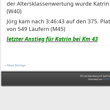
der Altersklassenwertung wurde Katrin
(W40)
Jörg kam nach 3:46:43 auf den 375. Pla
von 549 Läufern (M45)
letzter Anstieg für Katrin bei Km 43
« Ältere Beiträge
SG Lok Hainsberg e.V. läuft m
Übersetzt von
HDTV-