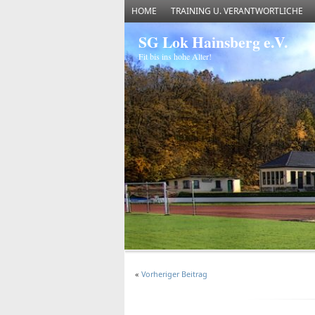
HOME
TRAINING U. VERANTWORTLICHE
SG Lok Hainsberg e.V.
Fit bis ins hohe Alter!
«
Vorheriger Beitrag