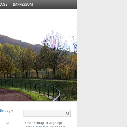
RÄGE
IMPRESSUM
Beitrag
»
Dieser Beitrag ist abgelegt
on maikr
unter:
Der Verein
. Du kannst