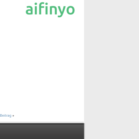
Beitrag
»