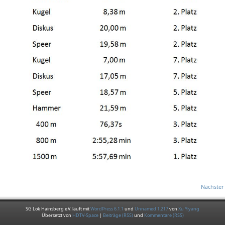
Nächster 
SG Lok Hainsberg e.V. läuft mit
WordPress 6.1.1
und
Unnamed 1.217
von
Xu Yiyang
Übersetzt von
HDTV-Space
|
Beiträge (RSS)
und
Kommentare (RSS)