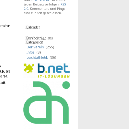
jeden Beitrag verfolgen.
RSS
2.0
. Kommentare und Pings
sind zur Zeit geschlossen.
l mehr
Kalender
Kurzbeiträge aus
Kategorien
Der Verein
(255)
Infos
(3)
Leichtathletik
(36)
b
r AK M
M 75.
mit