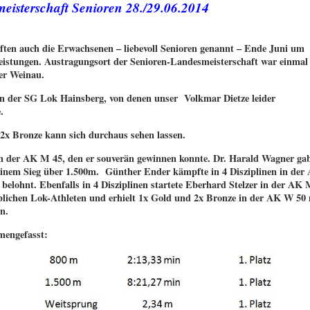
eisterschaft Senioren 28./29.06.2014
ten auch die Erwachsenen – liebevoll Senioren genannt – Ende Juni um
leistungen. Austragungsort der Senioren-Landesmeisterschaft war einma
er Weinau.
ten der SG Lok Hainsberg, von denen unser Volkmar Dietze leider
.
, 2x Bronze kann sich durchaus sehen lassen.
in der AK M 45, den er souverän gewinnen konnte. Dr. Harald Wagner ga
einem Sieg über 1.500m. Günther Ender kämpfte in 4 Disziplinen in de
belohnt. Ebenfalls in 4 Disziplinen startete Eberhard Stelzer in der AK 
iblichen Lok-Athleten und erhielt 1x Gold und 2x Bronze in der AK W 50 
n.
mengefasst: